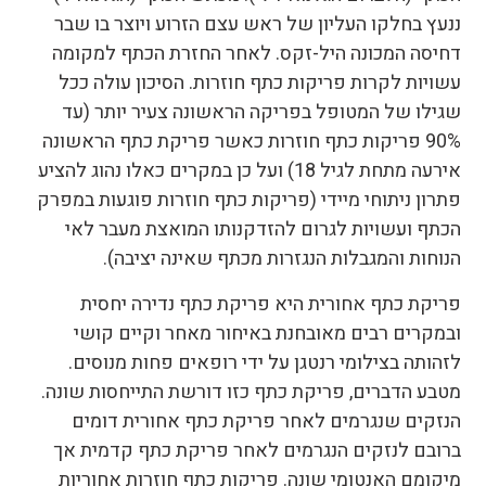
ננעץ בחלקו העליון של ראש עצם הזרוע ויוצר בו שבר
דחיסה המכונה היל-זקס. לאחר החזרת הכתף למקומה
עשויות לקרות פריקות כתף חוזרות. הסיכון עולה ככל
שגילו של המטופל בפריקה הראשונה צעיר יותר (עד
90% פריקות כתף חוזרות כאשר פריקת כתף הראשונה
אירעה מתחת לגיל 18) ועל כן במקרים כאלו נהוג להציע
פתרון ניתוחי מיידי (פריקות כתף חוזרות פוגעות במפרק
הכתף ועשויות לגרום להזדקנותו המואצת מעבר לאי
הנוחות והמגבלות הנגזרות מכתף שאינה יציבה).
פריקת כתף אחורית היא פריקת כתף נדירה יחסית
ובמקרים רבים מאובחנת באיחור מאחר וקיים קושי
לזהותה בצילומי רנטגן על ידי רופאים פחות מנוסים.
מטבע הדברים, פריקת כתף כזו דורשת התייחסות שונה.
הנזקים שנגרמים לאחר פריקת כתף אחורית דומים
ברובם לנזקים הנגרמים לאחר פריקת כתף קדמית אך
מיקומם האנטומי שונה. פריקות כתף חוזרות אחוריות