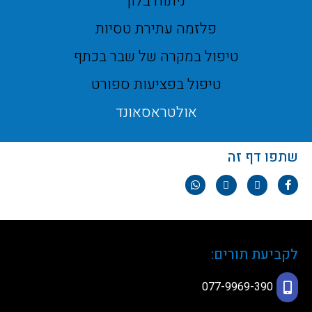
ניתוח בלון
פלזמה עתירת טסיות
טיפול במקרה של שבר בכתף
טיפול בפציעות ספורט
אולטראסאונד
שתפו דף זה
לקביעת תורים:
077-9969-390